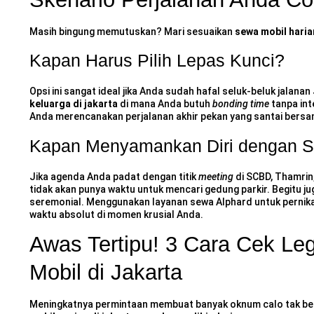
Masih bingung memutuskan? Mari sesuaikan
sewa mobil haria
Kapan Harus Pilih Lepas Kunci?
Opsi ini sangat ideal jika Anda sudah hafal seluk-beluk jalanan 
keluarga di jakarta
di mana Anda butuh
bonding time
tanpa int
Anda merencanakan perjalanan akhir pekan yang santai bersam
Kapan Menyamankan Diri dengan Sup
Jika agenda Anda padat dengan titik
meeting
di SCBD, Thamrin
tidak akan punya waktu untuk mencari gedung parkir. Begitu j
seremonial. Menggunakan layanan
sewa Alphard untuk pernik
waktu absolut di momen krusial Anda.
Awas Tertipu! 3 Cara Cek Lega
Mobil di Jakarta
Meningkatnya permintaan membuat banyak oknum calo tak be