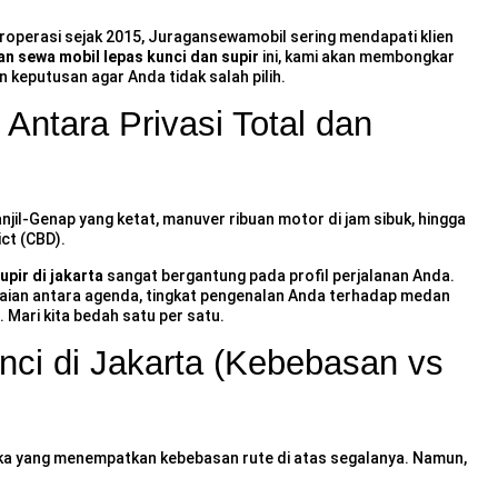
roperasi sejak 2015, Juragansewamobil sering mendapati klien
n sewa mobil lepas kunci dan supir
ini, kami akan membongkar
n keputusan agar Anda tidak salah pilih.
Antara Privasi Total dan
njil-Genap yang ketat, manuver ribuan motor di jam sibuk, hingga
ict (CBD).
upir di jakarta
sangat bergantung pada profil perjalanan Anda.
uaian antara agenda, tingkat pengenalan Anda terhadap medan
 Mari kita bedah satu per satu.
nci di Jakarta (Kebebasan vs
eka yang menempatkan kebebasan rute di atas segalanya. Namun,