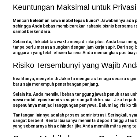
Keuntungan Maksimal untuk Privasi 
Mencari
kelebihan sewa mobil lepas kunci
? Jawabannya ada pa
sehingga Anda bebas membicarakan rahasia bisnis bersama re
sambil berkendara.
Selain itu, fleksibilitas waktu menjadi nilai plus. Anda bisa 
tanpa perlu merasa sungkan dengan jam kerja supir. Dari segi 
anggaran yang lebih efisien karena Anda memangkas pos biay
Risiko Tersembunyi yang Wajib Anda
Realitanya, menyetir di Jakarta menguras tenaga secara signi
baru saja menempuh penerbangan panjang.
Selain itu, Anda memikul beban tanggung jawab penuh atas u
sewa mobil lepas kunci vs supir
sangatlah krusial. Jika terjad
sepenuhnya menjadi tanggungan penyewa. Belum lagi risiko tila
Tantangan lainnya adalah proses administrasi. Seringkali,
sya
sangat berbelit. Rental biasanya meminta deposit tinggi atau
yang sebenarnya bisa dihindari jika Anda memilih mitra yang te