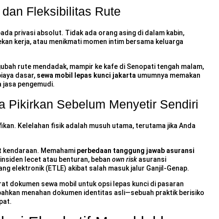
dan Fleksibilitas Rute
da privasi absolut. Tidak ada orang asing di dalam kabin,
kan kerja, atau menikmati momen intim bersama keluarga
mengubah rute mendadak, mampir ke kafe di Senopati tengah malam,
biaya dasar,
sewa mobil lepas kunci jakarta
umumnya memakan
a jasa pengemudi.
 Pikirkan Sebelum Menyetir Sendiri
fikan. Kelelahan fisik adalah musuh utama, terutama jika Anda
nit kendaraan. Memahami
perbedaan tanggung jawab asuransi
i insiden lecet atau benturan, beban
own risk
asuransi
ng elektronik (ETLE) akibat salah masuk jalur Ganjil-Genap.
rat dokumen sewa mobil
untuk opsi lepas kunci di pasaran
 bahkan menahan dokumen identitas asli—sebuah praktik berisiko
pat.