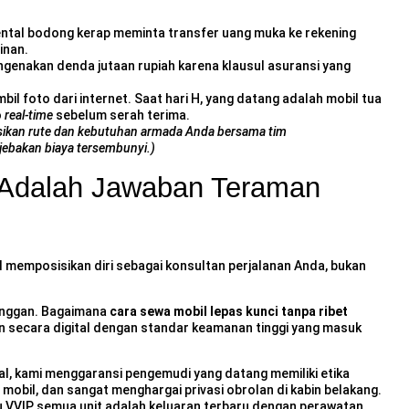
ntal bodong kerap meminta transfer uang muka ke rekening
inan.
engenakan denda jutaan rupiah karena klausul asuransi yang
l foto dari internet. Saat hari H, yang datang adalah mobil tua
o
real-time
sebelum serah terima.
tasikan rute dan kebutuhan armada Anda bersama tim
jebakan biaya tersembunyi.)
Adalah Jawaban Teraman
 memposisikan diri sebagai konsultan perjalanan Anda, bukan
langgan. Bagaimana
cara sewa mobil lepas kunci tanpa ribet
an secara digital dengan standar keamanan tinggi yang masuk
al
, kami menggaransi pengemudi yang datang memiliki etika
 mobil, dan sangat menghargai privasi obrolan di kabin belakang.
 VVIP, semua unit adalah keluaran terbaru dengan perawatan