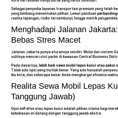
sore hari adalah mimpi buruk yang harus dihindari.
Sebagai penyedia layanan transportasi premium yang telah be
yang bimbang menentukan pilihan. Lewat panduan
perbandinga
realita lapangan, risiko tersembunyi, hingga metrik pengambila
Menghadapi Jalanan Jakarta: 
Bebas Stres Macet
Jalanan Jakarta punya aturannya sendiri. Mulai dari sistem Ga
sulitnya mencari slot parkir di kawasan Central Business Distr
Pada dasarnya,
lebih baik sewa mobil lepas kunci atau pakai s
Tidak ada opsi yang mutlak benar. Yang ada hanyalah penyes
ibu kota, dan seberapa besar Anda menghargai efisiensi waktu.
Realita Sewa Mobil Lepas Ku
Tanggung Jawab)
Opsi
self-drive
atau lepas kunci adalah pilihan utama bagi mer
kebebasan ini datang dengan tanggung jawab ekstra.