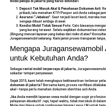
mobil penipu di jakarta yang harus dihindari
:
Deposit Tak Masuk Akal & Penahanan Dokumen Asli:
Re
pribadi, lalu menahan KTP/Paspor asli Anda sebagai jam
Asuransi “Jebakan”:
Saat terjadi lecet kecil, mereka m
sengaja dibuat ambigu di awal.
Kondisi Mobil Tidak Sesuai Foto:
Calo biasanya mengambi
yang kurang terawat. Selalu wajibkan dokumentasi vide
(Bingung mencari layanan yang bebas dari risiko di atas? Konsul
Juragansewamobil sekarang. Kami jamin proses transparan tanpa 
Mengapa Juragansewamobil 
untuk Kebutuhan Anda?
Sebagai
rental mobil terpercaya di jakarta
, Juragansewamobil
sekadar tempat penyewaan.
Sejak 2015, kami telah menghapus kekhawatiran terbesar pe
dokumen di jakarta
? Bersama kami, proses verifikasi dilakuk
akal—tanpa perlu menahan dokumen identitas asli Anda.
Jika Anda memilih
layanan sewa mobil dengan sopir profesion
pelayanan eksekutif: rapi, tepat waktu, tidak merokok di dalam
Mulai dari Hiace untuk rombongan hingga Lexus LM untuk tamu