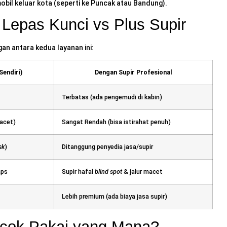
obil keluar kota (seperti ke Puncak atau Bandung).
 Lepas Kunci vs Plus Supir
n antara kedua layanan ini:
Sendiri)
Dengan Supir Profesional
Terbatas (ada pengemudi di kabin)
macet)
Sangat Rendah (bisa istirahat penuh)
sk
)
Ditanggung penyedia jasa/supir
aps
Supir hafal
blind spot
& jalur macet
Lebih premium (ada biaya jasa supir)
ocok Pakai yang Mana?