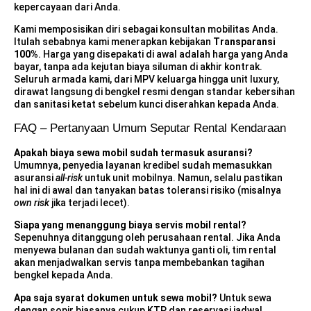
kepercayaan dari Anda.
Kami memposisikan diri sebagai konsultan mobilitas Anda.
Itulah sebabnya kami menerapkan kebijakan
Transparansi
100%
. Harga yang disepakati di awal adalah harga yang Anda
bayar, tanpa ada kejutan biaya siluman di akhir kontrak.
Seluruh armada kami, dari MPV keluarga hingga unit luxury,
dirawat langsung di bengkel resmi dengan standar kebersihan
dan sanitasi ketat sebelum kunci diserahkan kepada Anda.
FAQ – Pertanyaan Umum Seputar Rental Kendaraan
Apakah biaya sewa mobil sudah termasuk asuransi?
Umumnya, penyedia layanan kredibel sudah memasukkan
asuransi
all-risk
untuk unit mobilnya. Namun, selalu pastikan
hal ini di awal dan tanyakan batas toleransi risiko (misalnya
own risk
jika terjadi lecet).
Siapa yang menanggung biaya servis mobil rental?
Sepenuhnya ditanggung oleh perusahaan rental. Jika Anda
menyewa bulanan dan sudah waktunya ganti oli, tim rental
akan menjadwalkan servis tanpa membebankan tagihan
bengkel kepada Anda.
Apa saja syarat dokumen untuk sewa mobil?
Untuk sewa
dengan sopir biasanya cukup KTP dan reservasi jadwal.