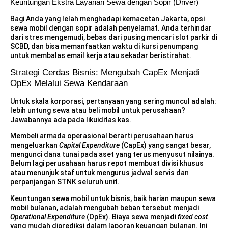
Keuntungan Ekstra Layanan Sewa dengan Sopir (Driver)
Bagi Anda yang lelah menghadapi kemacetan Jakarta, opsi
sewa mobil dengan sopir adalah penyelamat. Anda terhindar
dari stres mengemudi, bebas dari pusing mencari slot parkir di
SCBD, dan bisa memanfaatkan waktu di kursi penumpang
untuk membalas email kerja atau sekadar beristirahat.
Strategi Cerdas Bisnis: Mengubah CapEx Menjadi
OpEx Melalui Sewa Kendaraan
Untuk skala korporasi, pertanyaan yang sering muncul adalah:
lebih untung sewa atau beli mobil untuk perusahaan?
Jawabannya ada pada likuiditas kas.
Membeli armada operasional berarti perusahaan harus
mengeluarkan
Capital Expenditure
(CapEx) yang sangat besar,
mengunci dana tunai pada aset yang terus menyusut nilainya.
Belum lagi perusahaan harus repot membuat divisi khusus
atau menunjuk staf untuk mengurus jadwal servis dan
perpanjangan STNK seluruh unit.
Keuntungan sewa mobil untuk bisnis, baik harian maupun sewa
mobil bulanan, adalah mengubah beban tersebut menjadi
Operational Expenditure
(OpEx). Biaya sewa menjadi
fixed cost
yang mudah diprediksi dalam laporan keuangan bulanan. Ini