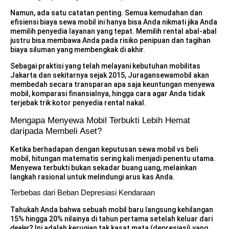
Namun, ada satu catatan penting. Semua kemudahan dan
efisiensi biaya sewa mobil ini hanya bisa Anda nikmati jika Anda
memilih penyedia layanan yang tepat. Memilih rental abal-abal
justru bisa membawa Anda pada risiko penipuan dan tagihan
biaya siluman yang membengkak di akhir.
Sebagai praktisi yang telah melayani kebutuhan mobilitas
Jakarta dan sekitarnya sejak 2015, Juragansewamobil akan
membedah secara transparan apa saja keuntungan menyewa
mobil, komparasi finansialnya, hingga cara agar Anda tidak
terjebak trik kotor penyedia rental nakal.
Mengapa Menyewa Mobil Terbukti Lebih Hemat
daripada Membeli Aset?
Ketika berhadapan dengan keputusan sewa mobil vs beli
mobil, hitungan matematis sering kali menjadi penentu utama.
Menyewa terbukti bukan sekadar buang uang, melainkan
langkah rasional untuk melindungi arus kas Anda.
Terbebas dari Beban Depresiasi Kendaraan
Tahukah Anda bahwa sebuah mobil baru langsung kehilangan
15% hingga 20% nilainya di tahun pertama setelah keluar dari
dealer
? Ini adalah kerugian tak kasat mata (depresiasi) yang