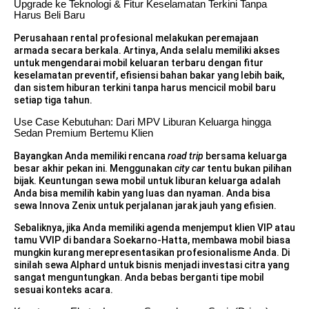
Upgrade ke Teknologi & Fitur Keselamatan Terkini Tanpa
Harus Beli Baru
Perusahaan rental profesional melakukan peremajaan
armada secara berkala. Artinya, Anda selalu memiliki akses
untuk mengendarai mobil keluaran terbaru dengan fitur
keselamatan preventif, efisiensi bahan bakar yang lebih baik,
dan sistem hiburan terkini tanpa harus mencicil mobil baru
setiap tiga tahun.
Use Case Kebutuhan: Dari MPV Liburan Keluarga hingga
Sedan Premium Bertemu Klien
Bayangkan Anda memiliki rencana
road trip
bersama keluarga
besar akhir pekan ini. Menggunakan
city car
tentu bukan pilihan
bijak. Keuntungan sewa mobil untuk liburan keluarga adalah
Anda bisa memilih kabin yang luas dan nyaman. Anda bisa
sewa Innova Zenix
untuk perjalanan jarak jauh yang efisien.
Sebaliknya, jika Anda memiliki agenda menjemput klien VIP atau
tamu VVIP di bandara Soekarno-Hatta, membawa mobil biasa
mungkin kurang merepresentasikan profesionalisme Anda. Di
sinilah
sewa Alphard untuk bisnis
menjadi investasi citra yang
sangat menguntungkan. Anda bebas berganti tipe mobil
sesuai konteks acara.