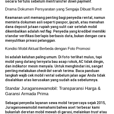
secara tertulis sebelum mentransfer
down payment
.
Drama Dokumen Persyaratan yang Sengaja Dibuat Rumit
Keamanan unit memang penting bagi penyedia rental, namun
meminta dokumen asli seperti paspor, ijazah, atau menahan
dana deposit jutaan rupiah yang sulit cair setelah mobil
dikembalikan adalah
red flag
. Penyedia yang kredibel memiliki
standar verifikasi berlapis berbasis data, bukan dengan cara
menyulitkan privasi pelanggan.
Kondisi Mobil Aktual Berbeda dengan Foto Promosi
Ini adalah keluhan paling umum. Di foto terlihat mulus, tapi
mobil yang datang ternyata bau asap rokok, AC tidak dingin,
dan indikator mesin menyala. Untuk menghindari ini, sangat
penting melakukan
check-list
serah terima. Baca panduan
langkah wajib cek mobil rental sebelum jalan
agar Anda tidak
disalahkan atas kerusakan yang sudah ada sebelumnya.
Standar Juragansewamobil: Transparansi Harga &
Garansi Armada Prima
Sebagai penyedia layanan sewa mobil terpercaya sejak 2015,
Juragansewamobil memahami bahwa aset terbesar kami
bukanlah deretan mobil mewah di garasi, melainkan
trust
atau