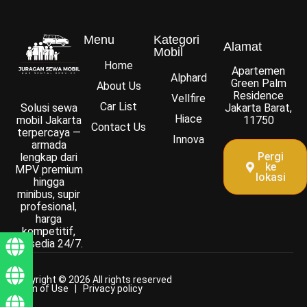
Menu
Kategori
Alamat
Mobil
Home
Apartemen
Alphard
Green Palm
About Us
Residence
Vellfire
Car List
Solusi sewa
Jakarta Barat,
Hiace
mobil Jakarta
11750
Contact Us
terpercaya —
Innova
armada
Pergi
lengkap dari
ke
MPV premium
lokasi
hingga
minibus, supir
profesional,
harga
kompetitif,
tersedia 24/7.
Copyright © 2026 All rights reserved
Term of Use | Privacy policy