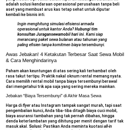
adalah solusi kendaraan operasional perusahaan tanpa beli
aset yang membuat arus kas tetap sehat untuk diputar
kembali ke bisnis inti.
Ingin menghitung simulasi efisiensi armada
operasional untuk kantor Anda?
Hubungi tim
konsultan Juragansewamobil hari ini
. Kami siap
merancang paket sewa bulanan atau tahunan yang
paling efisien tanpa komitmen biaya tersembunyi.
Awas Jebakan! 4 Ketakutan Terbesar Saat Sewa Mobil
& Cara Menghindarinya
Paham akan keuntungan di atas sering kali terhambat oleh
rasa takut tertipu. Praktik nakal oknum rental memang nyata.
Cara memilih rental mobil tanpa biaya tersembunyi berawal
dari mengetahui trik apa saja yang sering mereka mainkan.
Jebakan “Biaya Tersembunyi” di Akhir Masa Sewa
Harga di
flyer
atau Instagram tampak sangat murah, tapi saat
pengembalian kunci, Anda tiba-tiba ditagih biaya cuci mobil,
biaya asuransi tambahan yang tak pernah dibahas, hingga
denda keterlambatan yang dihitung per menit dengan tarif tak
masuk akal.
Solusi:
Pastikan Anda meminta kuotasi
all-in