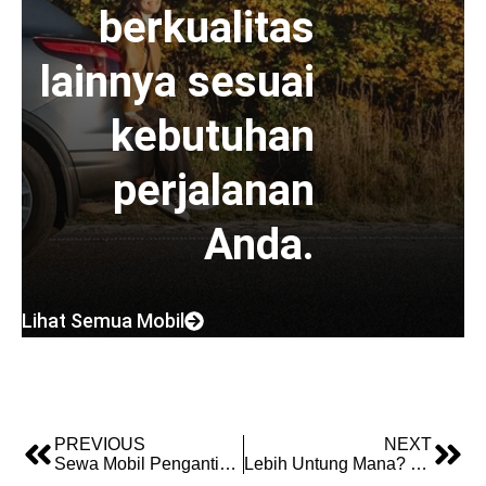
berkualitas
lainnya sesuai
kebutuhan
perjalanan
Anda.
Lihat Semua Mobil
PREVIOUS
NEXT
Sewa Mobil Pengantin Jakarta: Panduan Bebas Stres, Tampil Elegan di Hari H
Lebih Untung Mana? Perbandingan Sewa Mobil Lepas Kunci vs Dengan Supir di Jakarta (Panduan Anti-Salah Pilih)