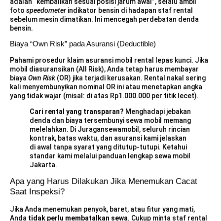
adalah “kembalikan sesuai posisi jarum awal”, selalu ambil
foto
speedometer
indikator bensin di hadapan staf rental
sebelum mesin dimatikan. Ini mencegah perdebatan denda
bensin.
Biaya “Own Risk” pada Asuransi (Deductible)
Pahami prosedur klaim asuransi mobil rental lepas kunci. Jika
mobil diasuransikan (All Risk), Anda tetap harus membayar
biaya
Own Risk
(OR) jika terjadi kerusakan. Rental nakal sering
kali menyembunyikan nominal OR ini atau menetapkan angka
yang tidak wajar (misal: di atas Rp1.000.000 per titik lecet).
Cari rental yang transparan?
Menghadapi jebakan
denda dan biaya tersembunyi sewa mobil memang
melelahkan. Di Juragansewamobil, seluruh rincian
kontrak, batas waktu, dan asuransi kami jelaskan
di awal tanpa syarat yang ditutup-tutupi. Ketahui
standar kami melalui
panduan lengkap sewa mobil
Jakarta
.
Apa yang Harus Dilakukan Jika Menemukan Cacat
Saat Inspeksi?
Jika Anda menemukan penyok, baret, atau fitur yang mati,
Anda
tidak perlu membatalkan sewa
. Cukup minta staf rental