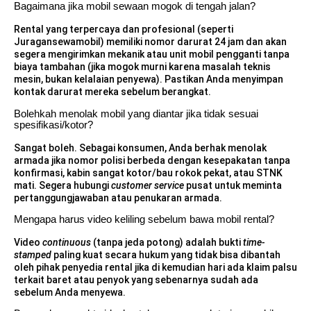
Bagaimana jika mobil sewaan mogok di tengah jalan?
Rental yang terpercaya dan profesional (seperti
Juragansewamobil) memiliki nomor darurat 24 jam dan akan
segera mengirimkan mekanik atau unit mobil pengganti tanpa
biaya tambahan (jika mogok murni karena masalah teknis
mesin, bukan kelalaian penyewa). Pastikan Anda menyimpan
kontak darurat mereka sebelum berangkat.
Bolehkah menolak mobil yang diantar jika tidak sesuai
spesifikasi/kotor?
Sangat boleh. Sebagai konsumen, Anda berhak menolak
armada jika nomor polisi berbeda dengan kesepakatan tanpa
konfirmasi, kabin sangat kotor/bau rokok pekat, atau STNK
mati. Segera hubungi
customer service
pusat untuk meminta
pertanggungjawaban atau penukaran armada.
Mengapa harus video keliling sebelum bawa mobil rental?
Video
continuous
(tanpa jeda potong) adalah bukti
time-
stamped
paling kuat secara hukum yang tidak bisa dibantah
oleh pihak penyedia rental jika di kemudian hari ada klaim palsu
terkait baret atau penyok yang sebenarnya sudah ada
sebelum Anda menyewa.