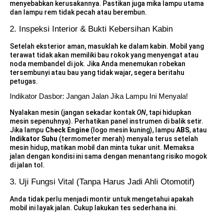
menyebabkan kerusakannya. Pastikan juga mika lampu utama
dan lampu rem tidak pecah atau berembun.
2. Inspeksi Interior & Bukti Kebersihan Kabin
Setelah eksterior aman, masuklah ke dalam kabin. Mobil yang
terawat tidak akan memiliki bau rokok yang menyengat atau
noda membandel di jok. Jika Anda menemukan robekan
tersembunyi atau bau yang tidak wajar, segera beritahu
petugas.
Indikator Dasbor: Jangan Jalan Jika Lampu Ini Menyala!
Nyalakan mesin (jangan sekadar kontak
ON
, tapi hidupkan
mesin sepenuhnya). Perhatikan panel instrumen di balik setir.
Jika lampu
Check Engine
(logo mesin kuning), lampu
ABS
, atau
Indikator Suhu
(termometer merah) menyala terus setelah
mesin hidup, matikan mobil dan minta tukar unit. Memaksa
jalan dengan kondisi ini sama dengan menantang risiko mogok
di jalan tol.
3. Uji Fungsi Vital (Tanpa Harus Jadi Ahli Otomotif)
Anda tidak perlu menjadi montir untuk mengetahui apakah
mobil ini layak jalan. Cukup lakukan tes sederhana ini.