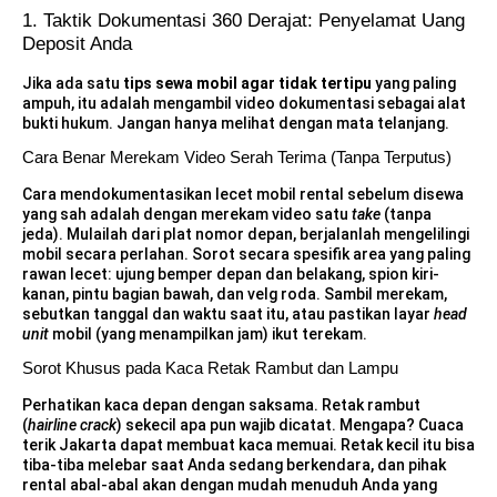
1. Taktik Dokumentasi 360 Derajat: Penyelamat Uang
Deposit Anda
Jika ada satu
tips sewa mobil agar tidak tertipu
yang paling
ampuh, itu adalah mengambil video dokumentasi sebagai alat
bukti hukum. Jangan hanya melihat dengan mata telanjang.
Cara Benar Merekam Video Serah Terima (Tanpa Terputus)
Cara mendokumentasikan lecet mobil rental sebelum disewa
yang sah adalah dengan merekam video satu
take
(tanpa
jeda). Mulailah dari plat nomor depan, berjalanlah mengelilingi
mobil secara perlahan. Sorot secara spesifik area yang paling
rawan lecet: ujung bemper depan dan belakang, spion kiri-
kanan, pintu bagian bawah, dan velg roda. Sambil merekam,
sebutkan tanggal dan waktu saat itu, atau pastikan layar
head
unit
mobil (yang menampilkan jam) ikut terekam.
Sorot Khusus pada Kaca Retak Rambut dan Lampu
Perhatikan kaca depan dengan saksama. Retak rambut
(
hairline crack
) sekecil apa pun wajib dicatat. Mengapa? Cuaca
terik Jakarta dapat membuat kaca memuai. Retak kecil itu bisa
tiba-tiba melebar saat Anda sedang berkendara, dan pihak
rental abal-abal akan dengan mudah menuduh Anda yang