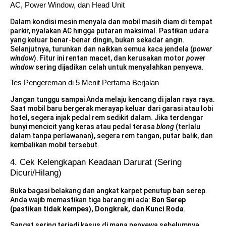
AC, Power Window, dan Head Unit
Dalam kondisi mesin menyala dan mobil masih diam di tempat
parkir, nyalakan AC hingga putaran maksimal. Pastikan udara
yang keluar benar-benar dingin, bukan sekadar angin.
Selanjutnya, turunkan dan naikkan semua kaca jendela (
power
window
). Fitur ini rentan macet, dan kerusakan motor
power
window
sering dijadikan celah untuk menyalahkan penyewa.
Tes Pengereman di 5 Menit Pertama Berjalan
Jangan tunggu sampai Anda melaju kencang di jalan raya raya.
Saat mobil baru bergerak merayap keluar dari garasi atau lobi
hotel, segera injak pedal rem sedikit dalam. Jika terdengar
bunyi mencicit yang keras atau pedal terasa
blong
(terlalu
dalam tanpa perlawanan), segera rem tangan, putar balik, dan
kembalikan mobil tersebut.
4. Cek Kelengkapan Keadaan Darurat (Sering
Dicuri/Hilang)
Buka bagasi belakang dan angkat karpet penutup ban serep.
Anda wajib memastikan tiga barang ini ada:
Ban Serep
(pastikan tidak kempes), Dongkrak, dan Kunci Roda
.
Sangat sering terjadi kasus di mana penyewa sebelumnya