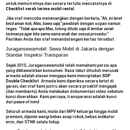
untuk memotretnya dan secara tertulis mencatatnya di
Checklist serah terima mobil rental
.
Jika staf mencoba menenangkan dengan berkata,
“Ah, ini lecet
kecil aman kok, Mas, bawa saja,”
jawablah dengan sopan namun
tegas:
“Tidak apa-apa Mas, tolong ditulis saja di lembar serah
terimanya agar kita sama-sama enak dan sesuai prosedur.”
Pastikan Anda dan staf menandatangani kertas tersebut.
Juragansewamobil: Sewa Mobil di Jakarta dengan
Standar Inspeksi Transparan
Sejak 2015, Juragansewamobil telah memahami persis apa
yang dikhawatirkan konsumen. Rasa takut dituduh merusak
armada adalah alasan mengapa kami menciptakan
SOP
Double Checklist
. Armada kami diperiksa secara ketat di
garasi, dan staf kami justru akan secara proaktif mengajak
(dan membantu) Anda melakukan dokumentasi video sebelum
kunci diserahkan. Kami percaya, transparansi adalah kunci
dari
peace of mind
.
Seluruh armada kami, mulai dari MPV keluarga hingga mobil
premium, dijamin wangi bebas asap rokok, bebas indikator
error
, dan STNK selalu hidup.