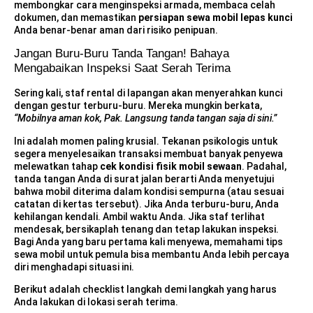
membongkar cara menginspeksi armada, membaca celah
dokumen, dan memastikan
persiapan sewa mobil lepas kunci
Anda benar-benar aman dari risiko penipuan.
Jangan Buru-Buru Tanda Tangan! Bahaya
Mengabaikan Inspeksi Saat Serah Terima
Sering kali, staf rental di lapangan akan menyerahkan kunci
dengan gestur terburu-buru. Mereka mungkin berkata,
“Mobilnya aman kok, Pak. Langsung tanda tangan saja di sini.”
Ini adalah momen paling krusial. Tekanan psikologis untuk
segera menyelesaikan transaksi membuat banyak penyewa
melewatkan tahap
cek kondisi fisik mobil sewaan
. Padahal,
tanda tangan Anda di surat jalan berarti Anda menyetujui
bahwa mobil diterima dalam kondisi sempurna (atau sesuai
catatan di kertas tersebut). Jika Anda terburu-buru, Anda
kehilangan kendali. Ambil waktu Anda. Jika staf terlihat
mendesak, bersikaplah tenang dan tetap lakukan inspeksi.
Bagi Anda yang baru pertama kali menyewa, memahami
tips
sewa mobil untuk pemula
bisa membantu Anda lebih percaya
diri menghadapi situasi ini.
Berikut adalah checklist langkah demi langkah yang harus
Anda lakukan di lokasi serah terima.