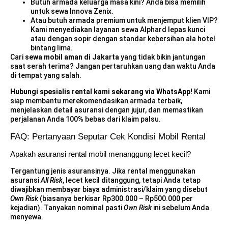
Butuh armada keluarga masa kini? Anda bisa memilih
untuk
sewa Innova Zenix
.
Atau butuh armada premium untuk menjemput klien VIP?
Kami menyediakan layanan
sewa Alphard lepas kunci
atau dengan sopir
dengan standar kebersihan ala hotel
bintang lima.
Cari
sewa mobil aman di Jakarta
yang tidak bikin jantungan
saat serah terima? Jangan pertaruhkan uang dan waktu Anda
di tempat yang salah.
Hubungi spesialis rental kami sekarang via WhatsApp!
Kami
siap membantu merekomendasikan armada terbaik,
menjelaskan detail asuransi dengan jujur, dan memastikan
perjalanan Anda 100% bebas dari klaim palsu.
FAQ: Pertanyaan Seputar Cek Kondisi Mobil Rental
Apakah asuransi rental mobil menanggung lecet kecil?
Tergantung jenis asuransinya. Jika rental menggunakan
asuransi
All Risk
, lecet kecil ditanggung, tetapi Anda tetap
diwajibkan membayar biaya administrasi/klaim yang disebut
Own Risk
(biasanya berkisar Rp300.000 – Rp500.000 per
kejadian). Tanyakan nominal pasti
Own Risk
ini sebelum Anda
menyewa.