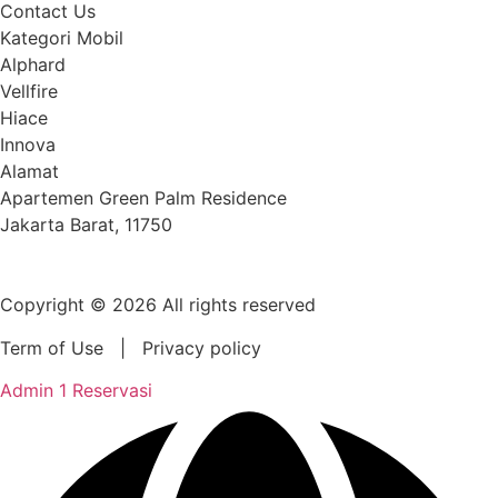
Contact Us
Kategori Mobil
Alphard
Vellfire
Hiace
Innova
Alamat
Apartemen Green Palm Residence
Jakarta Barat, 11750
Pergi ke lokasi
Copyright © 2026 All rights reserved
Term of Use | Privacy policy
Admin 1 Reservasi