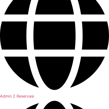
Admin 2 Reservasi