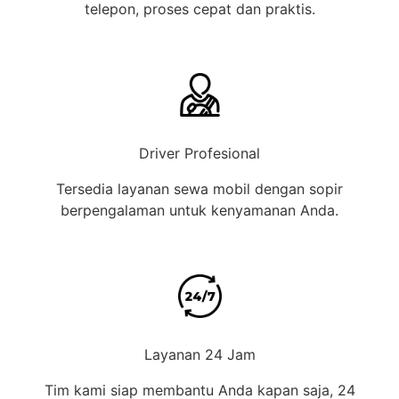
telepon, proses cepat dan praktis.
Driver Profesional
Tersedia layanan sewa mobil dengan sopir
berpengalaman untuk kenyamanan Anda.
Layanan 24 Jam
Tim kami siap membantu Anda kapan saja, 24