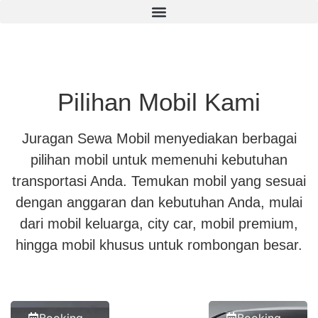
Pilihan Mobil Kami
Juragan Sewa Mobil menyediakan berbagai
pilihan mobil untuk memenuhi kebutuhan
transportasi Anda. Temukan mobil yang sesuai
dengan anggaran dan kebutuhan Anda, mulai
dari mobil keluarga, city car, mobil premium,
hingga mobil khusus untuk rombongan besar.