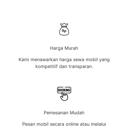
Harga Murah
Kami menawarkan harga sewa mobil yang
kompetitif dan transparan.
Pemesanan Mudah
Pesan mobil secara online atau melalui