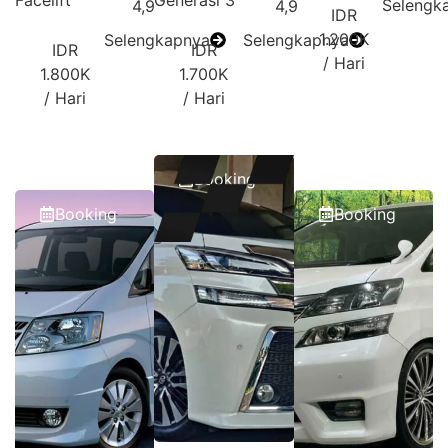
Facelift
Generasi 3
Selengk
4,9
4,9
IDR
1.200K
Selengkapnya
Selengkapnya
IDR
IDR
/ Hari
1.800K
1.700K
/ Hari
/ Hari
Booking
Booking
Booking