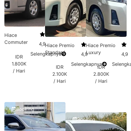
Hiace
Commuter
4,9
Hiace Premio
Hiace Premio
Standard
Luxury
Selengkapnya
4,9
4,9
IDR
1.800K
Selengkapnya
Selengk
IDR
IDR
/ Hari
2.100K
2.800K
/ Hari
/ Hari
Booking
Booking