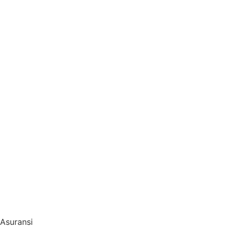
Pesan Sekarang
Asuransi