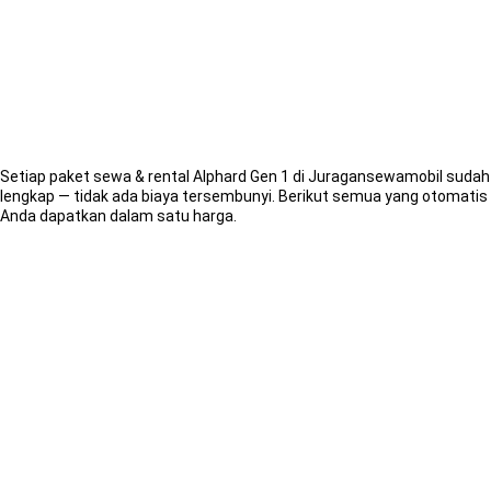
Termasuk
Apa?
Setiap paket sewa & rental Alphard Gen 1 di Juragansewamobil sudah
lengkap — tidak ada biaya tersembunyi. Berikut semua yang otomatis
Anda dapatkan dalam satu harga.
Pengemudi
Profesional