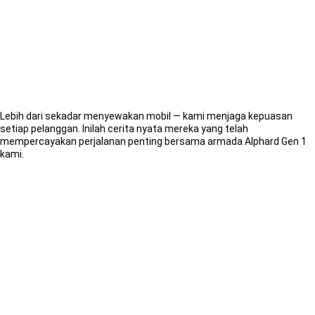
Gen 1 di
Juragansewa
Lebih dari sekadar menyewakan mobil — kami menjaga kepuasan
setiap pelanggan. Inilah cerita nyata mereka yang telah
mempercayakan perjalanan penting bersama armada Alphard Gen 1
kami.
Pertanyaan
Umum Sewa