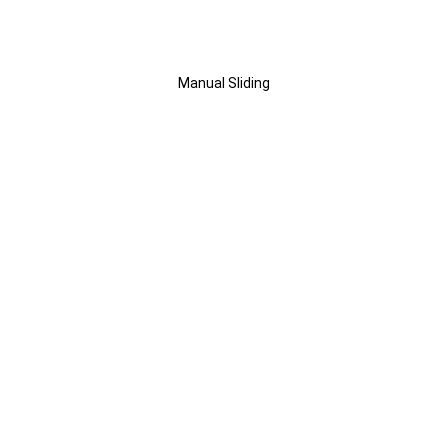
Pintu
Manual Sliding
Fasilitas &
Yang
Termasuk
Sudah