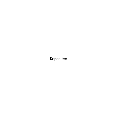
4–7
Penumpang
Kapasitas
Otomatis 4-
Speed