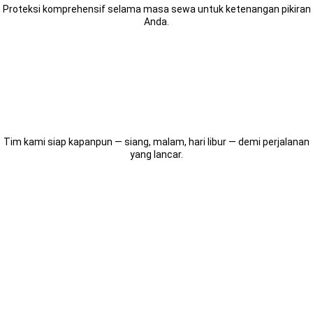
Proteksi komprehensif selama masa sewa untuk ketenangan pikiran
Anda.
Layanan 24/7
Tim kami siap kapanpun — siang, malam, hari libur — demi perjalanan
yang lancar.
Pengalaman
Sewa Alphard