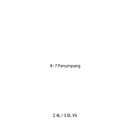
Generasi 1
Kapasitas
4–7 Penumpang
Mesin
2.4L / 3.0L V6