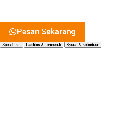
Minimal Sewa:
1 Hari (12 jam)
Layanan:
24 Jam / 7 Hari
Termasuk pengemudi profesional, BBM area Jakarta, dan asuransi
kendaraan.
Pesan Sekarang
Spesifikasi
Fasilitas & Termasuk
Syarat & Ketentuan
Spesifikasi
Toyota
Alphard