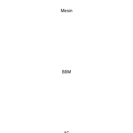
Mesin
Bensin
BBM
Dual Zone