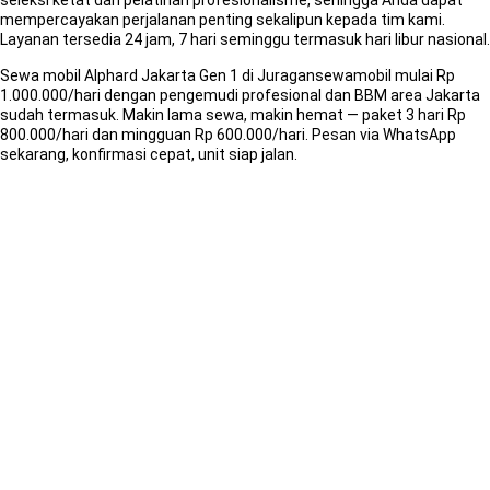
seleksi ketat dan pelatihan profesionalisme, sehingga Anda dapat
mempercayakan perjalanan penting sekalipun kepada tim kami.
Layanan tersedia 24 jam, 7 hari seminggu termasuk hari libur nasional.
Sewa mobil Alphard Jakarta Gen 1 di Juragansewamobil mulai Rp
1.000.000/hari dengan pengemudi profesional dan BBM area Jakarta
sudah termasuk. Makin lama sewa, makin hemat — paket 3 hari Rp
800.000/hari dan mingguan Rp 600.000/hari. Pesan via WhatsApp
sekarang, konfirmasi cepat, unit siap jalan.
Informasi
Cepat
Kapasitas:
4–7 Penumpang
Transmisi:
Otomatis 4-Speed
Bahan Bakar:
Bensin
Mesin:
2.4L / 3.0L V6
AC:
Dual Zone
Audio:
Standar