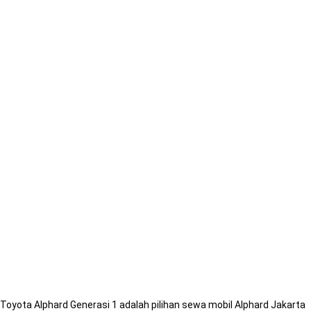
Tentang
Sewa &
Rental Mobil
Alphard Gen
1 Jakarta
Toyota Alphard Generasi 1 adalah pilihan sewa mobil Alphard Jakarta