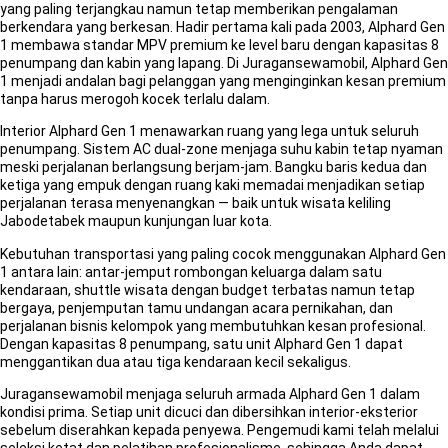
yang paling terjangkau namun tetap memberikan pengalaman
berkendara yang berkesan. Hadir pertama kali pada 2003, Alphard Gen
1 membawa standar MPV premium ke level baru dengan kapasitas 8
penumpang dan kabin yang lapang. Di Juragansewamobil, Alphard Gen
1 menjadi andalan bagi pelanggan yang menginginkan kesan premium
tanpa harus merogoh kocek terlalu dalam.
Interior Alphard Gen 1 menawarkan ruang yang lega untuk seluruh
penumpang. Sistem AC dual-zone menjaga suhu kabin tetap nyaman
meski perjalanan berlangsung berjam-jam. Bangku baris kedua dan
ketiga yang empuk dengan ruang kaki memadai menjadikan setiap
perjalanan terasa menyenangkan — baik untuk wisata keliling
Jabodetabek maupun kunjungan luar kota.
Kebutuhan transportasi yang paling cocok menggunakan Alphard Gen
1 antara lain: antar-jemput rombongan keluarga dalam satu
kendaraan, shuttle wisata dengan budget terbatas namun tetap
bergaya, penjemputan tamu undangan acara pernikahan, dan
perjalanan bisnis kelompok yang membutuhkan kesan profesional.
Dengan kapasitas 8 penumpang, satu unit Alphard Gen 1 dapat
menggantikan dua atau tiga kendaraan kecil sekaligus.
Juragansewamobil menjaga seluruh armada Alphard Gen 1 dalam
kondisi prima. Setiap unit dicuci dan dibersihkan interior-eksterior
sebelum diserahkan kepada penyewa. Pengemudi kami telah melalui