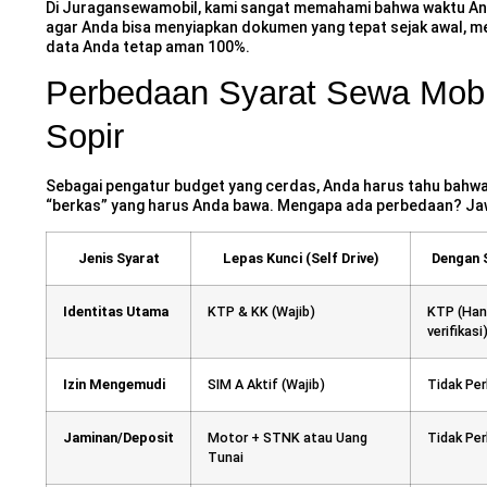
Di Juragansewamobil, kami sangat memahami bahwa waktu And
agar Anda bisa menyiapkan dokumen yang tepat sejak awal, mem
data Anda tetap aman 100%.
Perbedaan Syarat Sewa Mobi
Sopir
Sebagai pengatur budget yang cerdas, Anda harus tahu bahwa
“berkas” yang harus Anda bawa. Mengapa ada perbedaan? Ja
Jenis Syarat
Lepas Kunci (Self Drive)
Dengan S
Identitas Utama
KTP & KK (Wajib)
KTP (Han
verifikasi
Izin Mengemudi
SIM A Aktif (Wajib)
Tidak Per
Jaminan/Deposit
Motor + STNK atau Uang
Tidak Per
Tunai