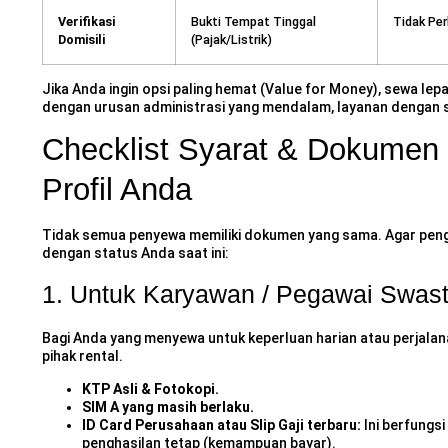
Verifikasi
Bukti Tempat Tinggal
Tidak Per
Domisili
(Pajak/Listrik)
Jika Anda ingin opsi paling hemat (Value for Money), sewa lepa
dengan urusan administrasi yang mendalam, layanan dengan so
Checklist Syarat & Dokumen
Profil Anda
Tidak semua penyewa memiliki dokumen yang sama. Agar pen
dengan status Anda saat ini:
1. Untuk Karyawan / Pegawai Swas
Bagi Anda yang menyewa untuk keperluan harian atau perjalan
pihak rental.
KTP Asli & Fotokopi.
SIM A yang masih berlaku.
ID Card Perusahaan atau Slip Gaji terbaru:
Ini berfungsi
penghasilan tetap (kemampuan bayar).