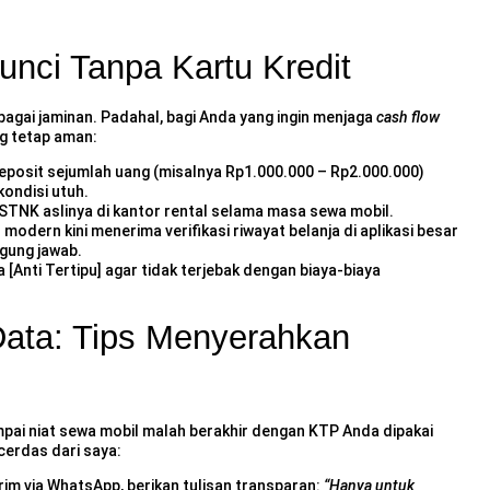
nci Tanpa Kartu Kredit
agai jaminan. Padahal, bagi Anda yang ingin menjaga
cash flow
ng tetap aman:
posit sejumlah uang (misalnya Rp1.000.000 – Rp2.000.000)
ondisi utuh.
STNK aslinya di kantor rental selama masa sewa mobil.
modern kini menerima verifikasi riwayat belanja di aplikasi besar
gung jawab.
[Anti Tertipu]
agar tidak terjebak dengan biaya-biaya
ata: Tips Menyerahkan
pai niat sewa mobil malah berakhir dengan KTP Anda dipakai
cerdas dari saya:
im via WhatsApp, berikan tulisan transparan:
“Hanya untuk