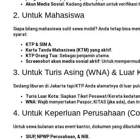
Akun Media Sosial:
Kadang dibutuhkan untuk verifikasi
2. Untuk Mahasiswa
Siapa bilang mahasiswa sulit sewa mobil? Anda tetap bisa m
syarat:
KTP & SIM A.
Kartu Tanda Mahasiswa (KTM) yang aktif.
KTP Orang Tua:
Sebagai penjamin utama.
Screenshot akun media sosial aktif:
Untuk mempermudah
3. Untuk Turis Asing (WNA) & Luar 
Sedang liburan di Jakarta tapi KTP Anda alamatnya di luar pu
Turis Luar Kota:
Siapkan Tiket Pesawat/Kereta kedatan
WNA:
Wajib menyertakan Paspor, KITAS (jika ada), dan
In
4. Untuk Keperluan Perusahaan (Co
Untuk sewa bulanan atau
event
kantor, dokumen yang dibutuhka
SIUP, NPWP Perusahaan, & NIB.