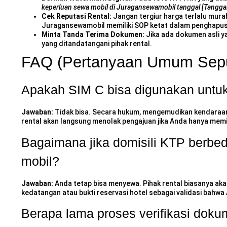
keperluan sewa mobil di Juragansewamobil tanggal [Tangga
Cek Reputasi Rental:
Jangan tergiur harga terlalu murah
Juragansewamobil memiliki SOP ketat dalam penghapusan
Minta Tanda Terima Dokumen:
Jika ada dokumen asli ya
yang ditandatangani pihak rental.
FAQ (Pertanyaan Umum Sepu
Apakah SIM C bisa digunakan untu
Jawaban:
Tidak bisa. Secara hukum, mengemudikan kendaraan 
rental akan langsung menolak pengajuan jika Anda hanya memil
Bagaimana jika domisili KTP berb
mobil?
Jawaban:
Anda tetap bisa menyewa. Pihak rental biasanya ak
kedatangan atau bukti reservasi hotel sebagai validasi bahw
Berapa lama proses verifikasi dok