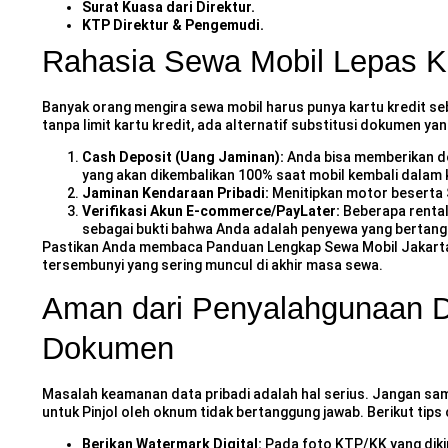
Surat Kuasa dari Direktur.
KTP Direktur & Pengemudi.
Rahasia Sewa Mobil Lepas Ku
Banyak orang mengira sewa mobil harus punya kartu kredit seb
tanpa limit kartu kredit, ada alternatif substitusi dokumen ya
Cash Deposit (Uang Jaminan):
Anda bisa memberikan de
yang akan dikembalikan 100% saat mobil kembali dalam k
Jaminan Kendaraan Pribadi:
Menitipkan motor beserta 
Verifikasi Akun E-commerce/PayLater:
Beberapa rental 
sebagai bukti bahwa Anda adalah penyewa yang bertang
Pastikan Anda membaca
Panduan Lengkap Sewa Mobil Jakarta 
tersembunyi yang sering muncul di akhir masa sewa.
Aman dari Penyalahgunaan D
Dokumen
Masalah keamanan data pribadi adalah hal serius. Jangan sam
untuk Pinjol oleh oknum tidak bertanggung jawab. Berikut tips 
Berikan Watermark Digital:
Pada foto KTP/KK yang dikir