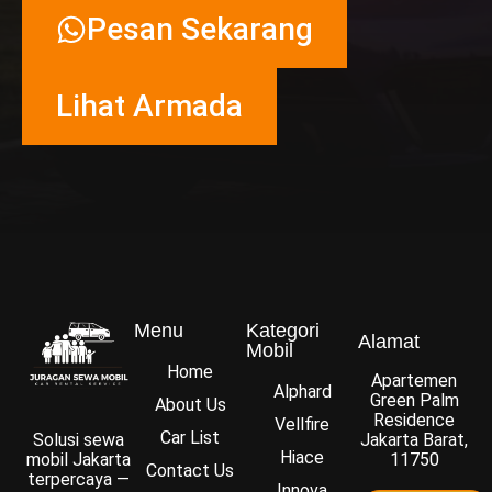
Pesan Sekarang
Lihat Armada
Menu
Kategori
Alamat
Mobil
Home
Apartemen
Alphard
Green Palm
About Us
Residence
Vellfire
Car List
Solusi sewa
Jakarta Barat,
Hiace
mobil Jakarta
11750
Contact Us
terpercaya —
Innova