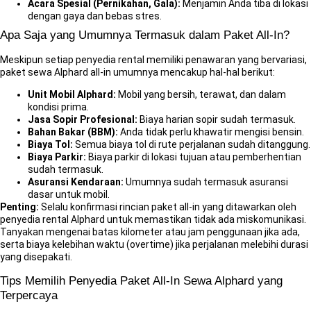
Acara Spesial (Pernikahan, Gala):
Menjamin Anda tiba di lokasi
dengan gaya dan bebas stres.
Apa Saja yang Umumnya Termasuk dalam Paket All-In?
Meskipun setiap penyedia rental memiliki penawaran yang bervariasi,
paket sewa Alphard all-in umumnya mencakup hal-hal berikut:
Unit Mobil Alphard:
Mobil yang bersih, terawat, dan dalam
kondisi prima.
Jasa Sopir Profesional:
Biaya harian sopir sudah termasuk.
Bahan Bakar (BBM):
Anda tidak perlu khawatir mengisi bensin.
Biaya Tol:
Semua biaya tol di rute perjalanan sudah ditanggung.
Biaya Parkir:
Biaya parkir di lokasi tujuan atau pemberhentian
sudah termasuk.
Asuransi Kendaraan:
Umumnya sudah termasuk asuransi
dasar untuk mobil.
Penting:
Selalu konfirmasi rincian paket all-in yang ditawarkan oleh
penyedia
rental Alphard
untuk memastikan tidak ada miskomunikasi.
Tanyakan mengenai batas kilometer atau jam penggunaan jika ada,
serta biaya kelebihan waktu (overtime) jika perjalanan melebihi durasi
yang disepakati.
Tips Memilih Penyedia Paket All-In Sewa Alphard yang
Terpercaya