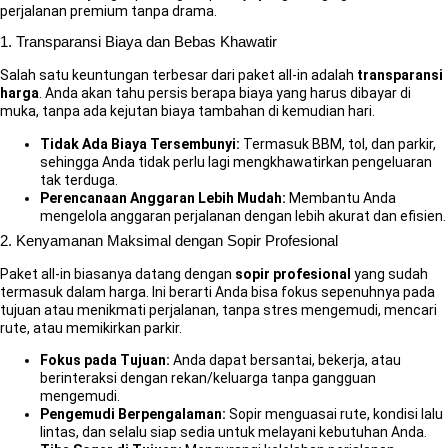
perjalanan premium tanpa drama.
1. Transparansi Biaya dan Bebas Khawatir
Salah satu keuntungan terbesar dari paket all-in adalah
transparansi
harga
. Anda akan tahu persis berapa biaya yang harus dibayar di
muka, tanpa ada kejutan biaya tambahan di kemudian hari.
Tidak Ada Biaya Tersembunyi:
Termasuk BBM, tol, dan parkir,
sehingga Anda tidak perlu lagi mengkhawatirkan pengeluaran
tak terduga.
Perencanaan Anggaran Lebih Mudah:
Membantu Anda
mengelola anggaran perjalanan dengan lebih akurat dan efisien.
2. Kenyamanan Maksimal dengan Sopir Profesional
Paket all-in biasanya datang dengan
sopir profesional
yang sudah
termasuk dalam harga. Ini berarti Anda bisa fokus sepenuhnya pada
tujuan atau menikmati perjalanan, tanpa stres mengemudi, mencari
rute, atau memikirkan parkir.
Fokus pada Tujuan:
Anda dapat bersantai, bekerja, atau
berinteraksi dengan rekan/keluarga tanpa gangguan
mengemudi.
Pengemudi Berpengalaman:
Sopir menguasai rute, kondisi lalu
lintas, dan selalu siap sedia untuk melayani kebutuhan Anda.