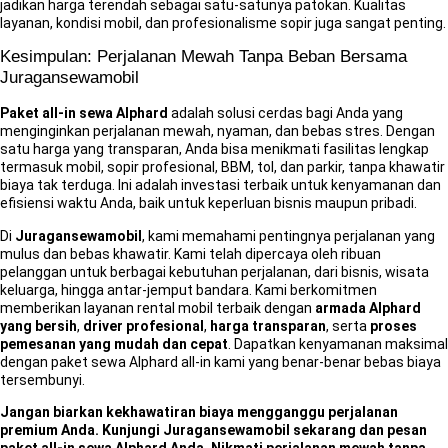
jadikan harga terendah sebagai satu-satunya patokan. Kualitas
layanan, kondisi mobil, dan profesionalisme sopir juga sangat penting.
Kesimpulan: Perjalanan Mewah Tanpa Beban Bersama
Juragansewamobil
Paket all-in sewa Alphard
adalah solusi cerdas bagi Anda yang
menginginkan perjalanan mewah, nyaman, dan bebas stres. Dengan
satu harga yang transparan, Anda bisa menikmati fasilitas lengkap
termasuk mobil, sopir profesional, BBM, tol, dan parkir, tanpa khawatir
biaya tak terduga. Ini adalah investasi terbaik untuk kenyamanan dan
efisiensi waktu Anda, baik untuk keperluan bisnis maupun pribadi.
Di
Juragansewamobil
, kami memahami pentingnya perjalanan yang
mulus dan bebas khawatir. Kami telah dipercaya oleh ribuan
pelanggan untuk berbagai kebutuhan perjalanan, dari bisnis, wisata
keluarga, hingga antar-jemput bandara. Kami berkomitmen
memberikan layanan rental mobil terbaik dengan
armada Alphard
yang bersih
,
driver profesional
,
harga transparan
, serta
proses
pemesanan yang mudah dan cepat
. Dapatkan kenyamanan maksimal
dengan paket sewa Alphard all-in kami yang benar-benar bebas biaya
tersembunyi.
Jangan biarkan kekhawatiran biaya mengganggu perjalanan
premium Anda. Kunjungi Juragansewamobil sekarang dan pesan