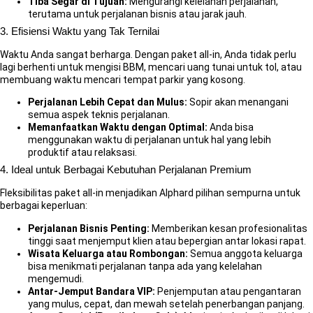
Tiba Segar di Tujuan:
Mengurangi kelelahan perjalanan,
terutama untuk perjalanan bisnis atau jarak jauh.
3. Efisiensi Waktu yang Tak Ternilai
Waktu Anda sangat berharga. Dengan paket all-in, Anda tidak perlu
lagi berhenti untuk mengisi BBM, mencari uang tunai untuk tol, atau
membuang waktu mencari tempat parkir yang kosong.
Perjalanan Lebih Cepat dan Mulus:
Sopir akan menangani
semua aspek teknis perjalanan.
Memanfaatkan Waktu dengan Optimal:
Anda bisa
menggunakan waktu di perjalanan untuk hal yang lebih
produktif atau relaksasi.
4. Ideal untuk Berbagai Kebutuhan Perjalanan Premium
Fleksibilitas paket all-in menjadikan Alphard pilihan sempurna untuk
berbagai keperluan:
Perjalanan Bisnis Penting:
Memberikan kesan profesionalitas
tinggi saat menjemput klien atau bepergian antar lokasi rapat.
Wisata Keluarga atau Rombongan:
Semua anggota keluarga
bisa menikmati perjalanan tanpa ada yang kelelahan
mengemudi.
Antar-Jemput Bandara VIP:
Penjemputan atau pengantaran
yang mulus, cepat, dan mewah setelah penerbangan panjang.