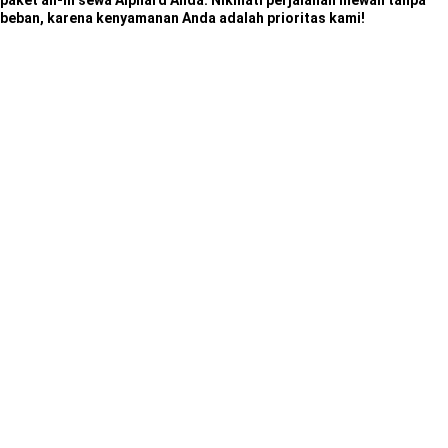
paket all-in sewa Alphard Anda. Nikmati perjalanan mewah tanpa
beban, karena kenyamanan Anda adalah prioritas kami!
Temukan
berbagai
pilihan
armada
berkualitas