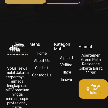
Menu
Kategori
Alamat
Mobil
Home
Apartemen
Alphard
Green Palm
About Us
Residence
Vellfire
Car List
Solusi sewa
Jakarta Barat,
Hiace
mobil Jakarta
11750
Contact Us
terpercaya —
Innova
armada
Pergi
lengkap dari
ke
MPV premium
lokasi
hingga
minibus, supir
profesional,
harga