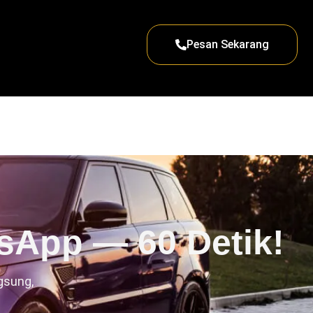
Pesan Sekarang
sApp — 60 Detik!
gsung,