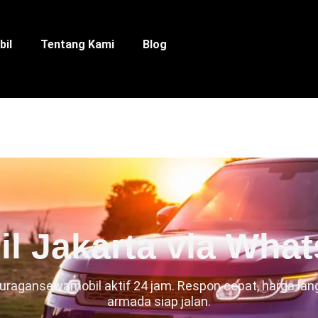
bil
Tentang Kami
Blog
l Jakarta via What
uragansewamobil aktif 24 jam. Respon cepat, harga lan
armada siap jalan.