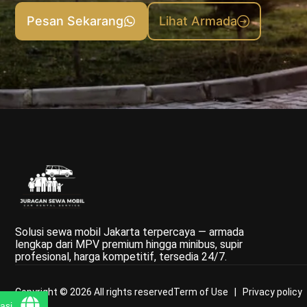
Pesan Sekarang
Lihat Armada
Solusi sewa mobil Jakarta terpercaya — armada
lengkap dari MPV premium hingga minibus, supir
profesional, harga kompetitif, tersedia 24/7.
Copyright © 2026 All rights reserved
Term of Use | Privacy policy
asi