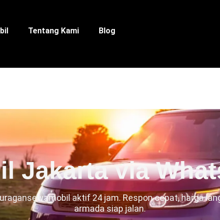
bil
Tentang Kami
Blog
l Jakarta via What
uragansewamobil aktif 24 jam. Respon cepat, harga lan
armada siap jalan.