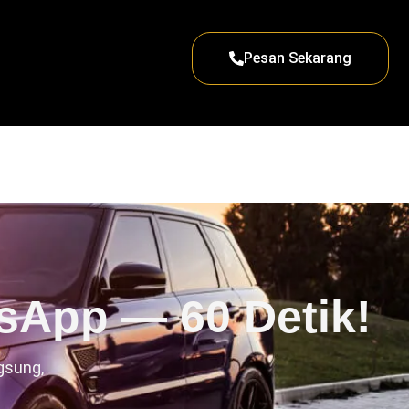
Pesan Sekarang
sApp — 60 Detik!
gsung,