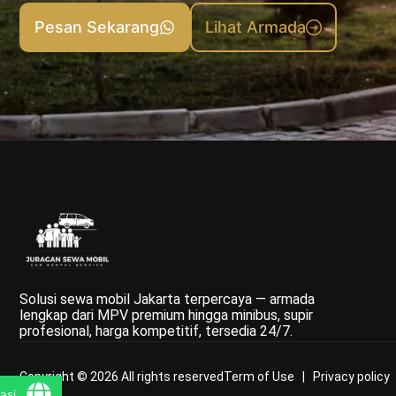
Pesan Sekarang
Lihat Armada
Solusi sewa mobil Jakarta terpercaya — armada
lengkap dari MPV premium hingga minibus, supir
profesional, harga kompetitif, tersedia 24/7.
Copyright © 2026 All rights reserved
Term of Use | Privacy policy
asi