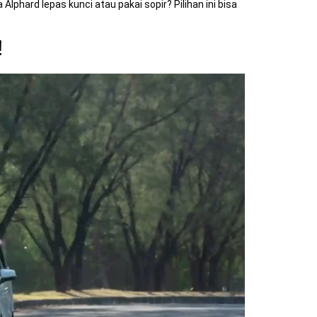
phard lepas kunci atau pakai sopir? Pilihan ini bisa
!