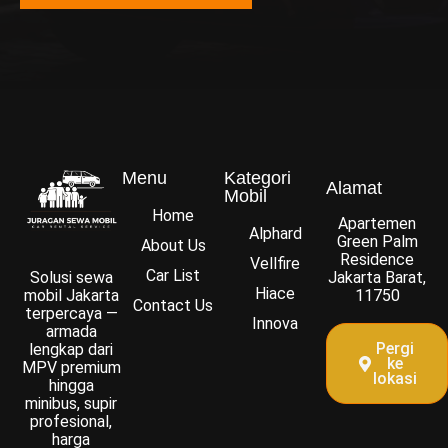
Menu
Kategori
Alamat
Mobil
Home
Apartemen
Alphard
Green Palm
About Us
Residence
Vellfire
Car List
Solusi sewa
Jakarta Barat,
Hiace
mobil Jakarta
11750
Contact Us
terpercaya —
Innova
armada
Pergi
lengkap dari
ke
MPV premium
lokasi
hingga
minibus, supir
profesional,
harga