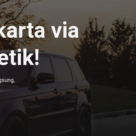
arta via
tik!
gsung,