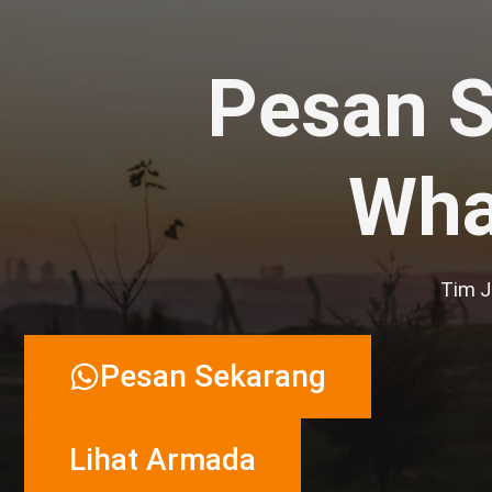
Pesan S
Wha
Tim J
Pesan Sekarang
Lihat Armada