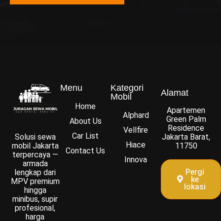
Menu
Kategori
Alamat
Mobil
Home
Apartemen
Alphard
Green Palm
About Us
Residence
Vellfire
Car List
Solusi sewa
Jakarta Barat,
Hiace
mobil Jakarta
11750
Contact Us
terpercaya —
Innova
armada
Pergi
lengkap dari
ke
MPV premium
lokasi
hingga
minibus, supir
profesional,
harga